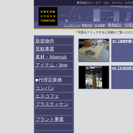
株式会社ユー・ビー・コム コンパン・エスコ
/
事例紹介
/
代理
トップページ
/
業務内容
/
会社概要
＊写真をクリックすると詳細がご覧いただ
新規物件
283【成城学園
景観事業
素材・Materials
アイテム・Item
086【文京区西
■代理店業務
コンパン
エスコフェ
プラスティケン
プラント事業